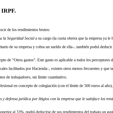
u IRPF.
ucir de los rendimientos brutos:
 a la Seguridad Social
a su cargo (la cuota obrera que la empresa ya le 
ario de su empresa y cobra un sueldo de ella–, también podrá deducir d
 de “Otros gastos”. Este gasto es aplicable a todos los perceptores de
iscales facilitados por Hacienda–, existen otros menos frecuentes y que
os de trabajadores, sin límite cuantitativo.
esional en concepto de colegiación (con el límite de 500 euros al año), 
 y defensa jurídica por litigios con la empresa que le satisface los ren
superior al 33%, podrá deducirse de sus rendimientos del trabajo un gast