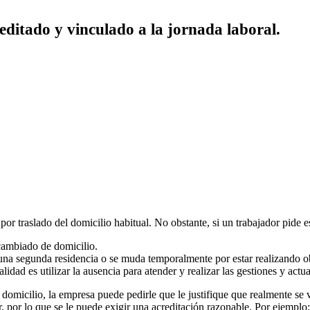
reditado y vinculado a la jornada laboral.
or traslado del domicilio habitual. No obstante, si un trabajador pide e
 cambiado de domicilio.
una segunda residencia o se muda temporalmente por estar realizando ob
idad es utilizar la ausencia para atender y realizar las gestiones y actu
omicilio, la empresa puede pedirle que le justifique que realmente se v
, por lo que se le puede exigir una acreditación razonable. Por ejemplo: